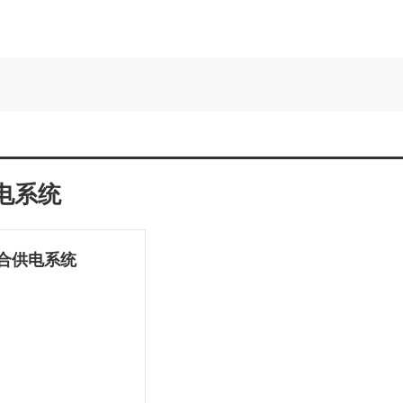
统类
能源系统类
应急启动类
空中测试类
综
电系统
合供电系统