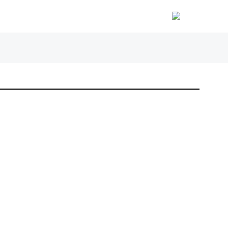
合供电类
华体会平台类
探索普航